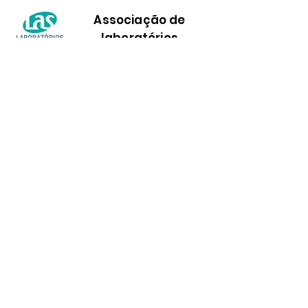
Associação de
laboratórios
A rede LAS é uma associação de
Laboratórios de Análises Clínicas com
atuação no Sul do Brasil, com sede em
Porto Alegre/ RS. Representa mais de 90
laboratórios.
Assista ao vídeo e
confira todas as
novidades!