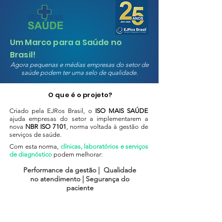
Um Marco para a Saúde no
Brasil!
Agora pequenas e médias empresas do setor de
saúde podem ter uma selo de qualidade.
O que é o projeto?
Criado pela EJRos Brasil, o
ISO MAIS SAÚDE
ajuda empresas do setor a implementarem a
nova
NBR ISO 7101
, norma voltada à gestão de
serviços de saúde.
Com esta norma,
clínicas, laboratórios e serviços
de diagnóstico
podem melhorar:
Performance da gestão | Qualidade
no atendimento | Segurança do
paciente
Ficou interessado?
Clique aqui e faça