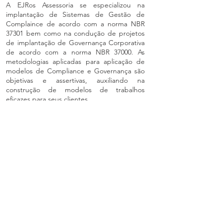
A EJRos Assessoria se especializou na
implantação de Sistemas de Gestão de
Complaince de acordo com a norma NBR
37301 bem como na condução de projetos
de implantação de Governança Corporativa
de acordo com a norma NBR 37000. As
metodologias aplicadas para aplicação de
modelos de Compliance e Governança são
objetivas e assertivas, auxiliando na
construção de modelos de trabalhos
eficazes para seus clientes.
LGPD
A EJRos Assessoria desenvolveu um método
de trabalho para que seus clientes atendam
aos requisitos da Lei 13709 de 2018 - LGPD -
Lei Geral de Proteção de Dados.