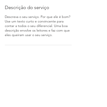
Descrição do serviço
Descreva o seu serviço. Por que ele é bom?
Use um texto curto e convincente para
contar a todos o seu diferencial. Uma boa
descrição envolve os leitores e faz com que
eles queiram usar o seu serviço.
EJRos Brasil
Rua Ângelo de Carli, 1152
CEP
95055-090
Caxias do Sul - RS
(54) 3025.7205
Horário de Funcionamento
Segunda à sexta-feira