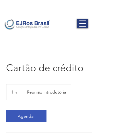
Cartão de crédito
Reunião
introdutória
1 h
1
Reunião introdutória
Agendar